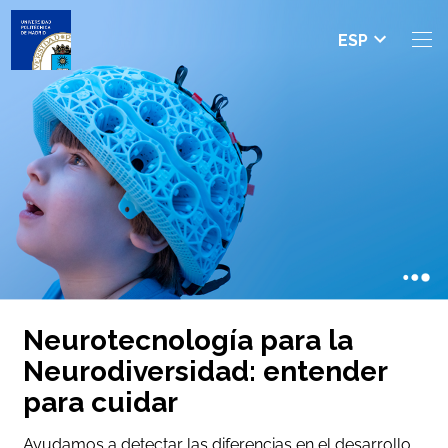
Seleccio
ESP
nar
idioma
Neurotecnología para la
Neurodiversidad: entender
para cuidar
Ayudamos a detectar las diferencias en el desarrollo