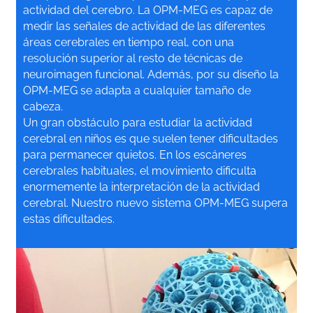
actividad del cerebro. La OPM-MEG es capaz de
medir las señales de actividad de las diferentes
áreas cerebrales en tiempo real, con una
resolución superior al resto de técnicas de
neuroimagen funcional. Además, por su diseño la
OPM-MEG se adapta a cualquier tamaño de
cabeza.
Un gran obstáculo para estudiar la actividad
cerebral en niños es que suelen tener dificultades
para permanecer quietos. En los escáneres
cerebrales habituales, el movimiento dificulta
enormemente la interpretación de la actividad
cerebral. Nuestro nuevo sistema OPM-MEG supera
estas dificultades.