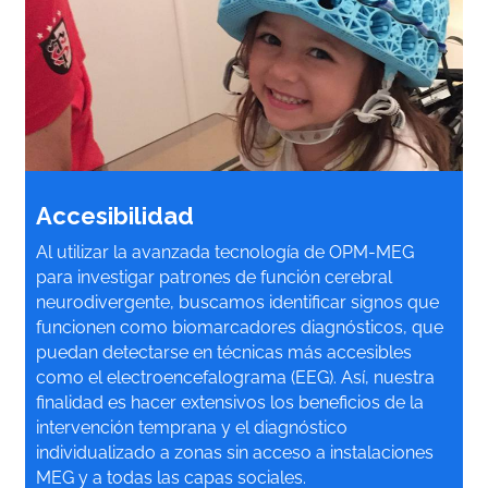
Accesibilidad
Al utilizar la avanzada tecnología de OPM-MEG
para investigar patrones de función cerebral
neurodivergente, buscamos identificar signos que
funcionen como biomarcadores diagnósticos, que
puedan detectarse en técnicas más accesibles
como el electroencefalograma (EEG). Así, nuestra
finalidad es hacer extensivos los beneficios de la
intervención temprana y el diagnóstico
individualizado a zonas sin acceso a instalaciones
MEG y a todas las capas sociales.